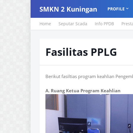
SMKN 2 Kuningan
PROFILE
Home
Seputar Scada
Info PPDB
Prest
Fasilitas PPLG
Berikut fasiltias program keahlian Peng
A. Ruang Ketua Program Keahlian