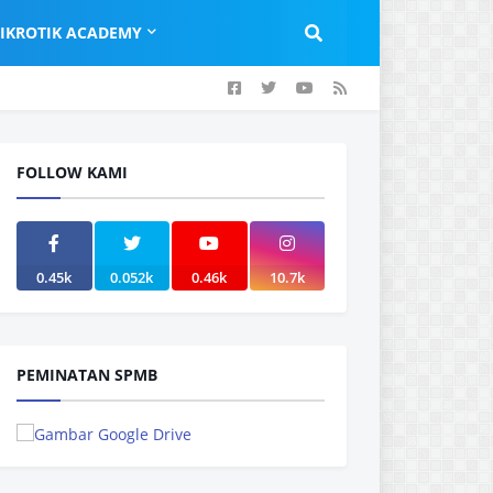
IKROTIK ACADEMY
FOLLOW KAMI
0.45k
0.052k
0.46k
10.7k
PEMINATAN SPMB