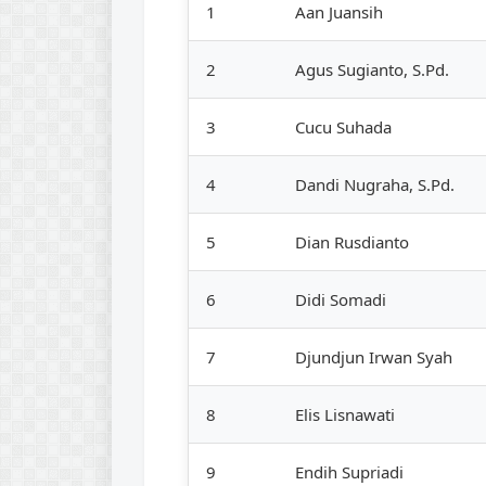
1
Aan Juansih
2
Agus Sugianto, S.Pd.
3
Cucu Suhada
4
Dandi Nugraha, S.Pd.
5
Dian Rusdianto
6
Didi Somadi
7
Djundjun Irwan Syah
8
Elis Lisnawati
9
Endih Supriadi