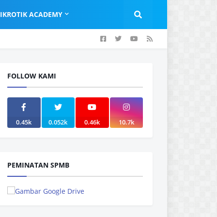
IKROTIK ACADEMY
FOLLOW KAMI
0.45k
0.052k
0.46k
10.7k
PEMINATAN SPMB