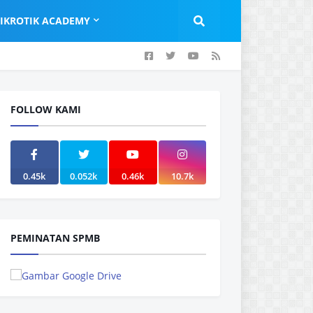
IKROTIK ACADEMY
FOLLOW KAMI
0.45k
0.052k
0.46k
10.7k
PEMINATAN SPMB