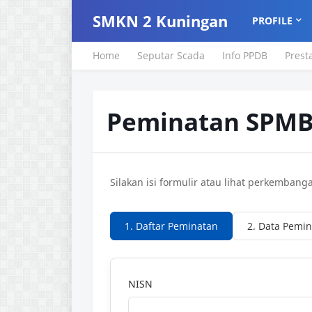
SMKN 2 Kuningan
PROFILE
Home
Seputar Scada
Info PPDB
Prest
Peminatan SPM
Silakan isi formulir atau lihat perkembang
1. Daftar Peminatan
2. Data Pemi
NISN