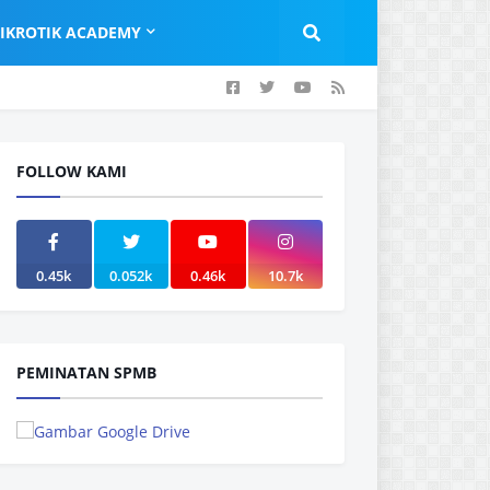
IKROTIK ACADEMY
FOLLOW KAMI
0.45k
0.052k
0.46k
10.7k
PEMINATAN SPMB