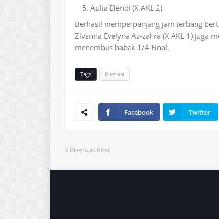
Aulia Efendi (X AKL 2)
Berhasil memperpanjang jam terbang bertan
Zivanna Evelyna Az-zahra (X AKL 1) juga
menembus babak 1/4 Final.
Tags
Prestasi
Facebook
Twitter
Previous Post