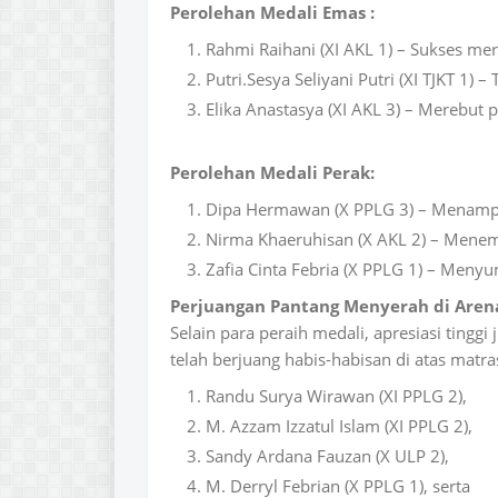
Perolehan Medali Emas :
Rahmi Raihani (XI AKL 1) – Sukses mer
Putri.Sesya Seliyani Putri (XI TJKT 1
Elika Anastasya (XI AKL 3) – Merebut p
Perolehan Medali Perak:
Dipa Hermawan (X PPLG 3) – Menampil
Nirma Khaeruhisan (X AKL 2) – Menemp
Zafia Cinta Febria (X PPLG 1) – Meny
Perjuangan Pantang Menyerah di Aren
Selain para peraih medali, apresiasi tingg
telah berjuang habis-habisan di atas matr
Randu Surya Wirawan (XI PPLG 2),
M. Azzam Izzatul Islam (XI PPLG 2),
Sandy Ardana Fauzan (X ULP 2),
M. Derryl Febrian (X PPLG 1), serta