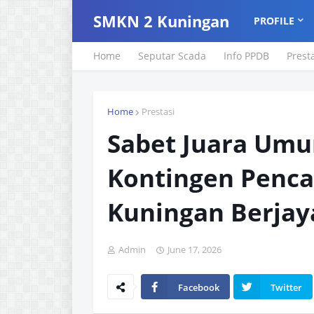
SMKN 2 Kuningan
PROFILE
Home
Seputar Scada
Info PPDB
Prest
Home
Prestasi
Sabet Juara Umu
Kontingen Pencak
Kuningan Berjaya
Admin
June 17, 2026
Facebook
Twitter