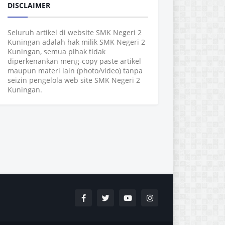
DISCLAIMER
Seluruh artikel di website SMK Negeri 2
Kuningan adalah hak milik SMK Negeri 2
Kuningan, semua pihak tidak
diperkenankan meng-copy paste artikel
maupun materi lain (photo/video) tanpa
seizin pengelola web site SMK Negeri 2
Kuningan.