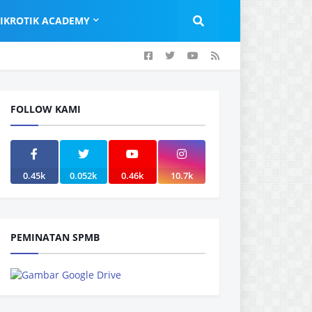
IKROTIK ACADEMY
FOLLOW KAMI
0.45k
0.052k
0.46k
10.7k
PEMINATAN SPMB